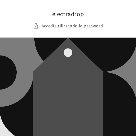
Vai
direttamente
ai contenuti
electradrop
Accedi utilizzando la password